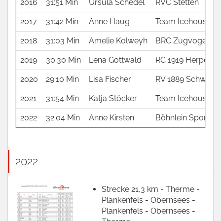
2016
31:51 Min
Ursula Schedel
RVC Stetten
2017
31:42 Min
Anne Haug
Team Icehouse e.
2018
31:03 Min
Amelie Kolweyh
BRC Zugvogel Ber
2019
30:30 Min
Lena Gottwald
RC 1919 Herpersd
2020
29:10 Min
Lisa Fischer
RV 1889 Schweinf
2021
31:54 Min
Katja Stöcker
Team Icehouse e.
2022
32:04 Min
Anne Kirsten
Böhnlein Sports 
2022
Strecke 21,3 km - Therme -
Plankenfels - Obernsees -
Plankenfels - Obernsees -