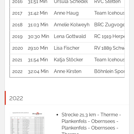
2016
31:51 Min
Ursula Schedel
RVC Stetten
2017
31:42 Min
Anne Haug
Team Icehouse e.
2018
31:03 Min
Amelie Kolweyh
BRC Zugvogel Ber
2019
30:30 Min
Lena Gottwald
RC 1919 Herpersd
2020
29:10 Min
Lisa Fischer
RV 1889 Schweinf
2021
31:54 Min
Katja Stöcker
Team Icehouse e.
2022
32:04 Min
Anne Kirsten
Böhnlein Sports 
2022
Strecke 21,3 km - Therme -
Plankenfels - Obernsees -
Plankenfels - Obernsees -