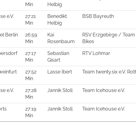
Min
Helbig
e e.V.
27:21
Benedikt
BSB Bayreuth
Min
Helbig
l Berlin
26:59
Kai
RSV Erzgebirge / Team 
Min
Rosenbaum
Bikes
persdorf
27:17
Sebastian
RTV Lohmar
Min
Gisart
einfurt
27:52
Lasse Ibert
Team twenty.six e.V. Rot
Min
e e.V.
27:28
Jannik Stoll
Team Icehouse e.V.
Min
rts
27:19
Jannik Stoll
Team Icehouse e.V.
Min