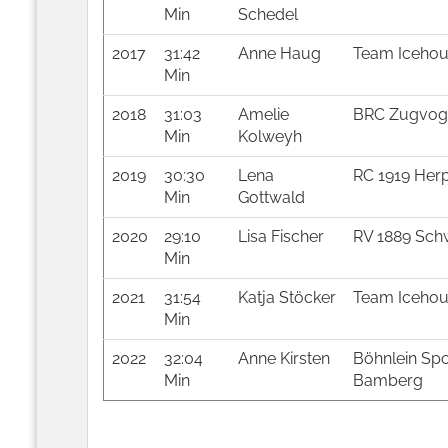
Min
Schedel
2017
31:42
Anne Haug
Team Icehous
Min
2018
31:03
Amelie
BRC Zugvoge
Min
Kolweyh
2019
30:30
Lena
RC 1919 Her
Min
Gottwald
2020
29:10
Lisa Fischer
RV 1889 Schw
Min
2021
31:54
Katja Stöcker
Team Icehous
Min
2022
32:04
Anne Kirsten
Böhnlein Spo
Min
Bamberg