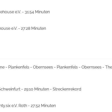
ehouse e.V. - 31:54 Minuten
house e.V. - 27:28 Minuten
me - Plankenfels - Obernsees - Plankenfels - Obernsees - T
Schweinfurt - 29:10 Minuten - Streckenrekord
ty.six e.V. Roth - 27:52 Minuten