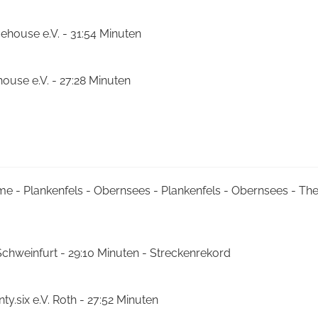
ehouse e.V. - 31:54 Minuten
house e.V. - 27:28 Minuten
me - Plankenfels - Obernsees - Plankenfels - Obernsees - T
Schweinfurt - 29:10 Minuten - Streckenrekord
ty.six e.V. Roth - 27:52 Minuten