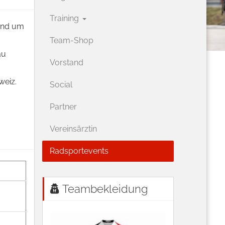
Training
und um
Team-Shop
au
Vorstand
weiz.
Social
Partner
Vereinsärztin
Radsportevents
Teambekleidung