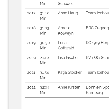
Min
Schedel
2017
31:42
Anne Haug
Team Icehous
Min
2018
31:03
Amelie
BRC Zugvoge
Min
Kolweyh
2019
30:30
Lena
RC 1919 Her
Min
Gottwald
2020
29:10
Lisa Fischer
RV 1889 Schw
Min
2021
31:54
Katja Stöcker
Team Icehous
Min
2022
32:04
Anne Kirsten
Böhnlein Spo
Min
Bamberg