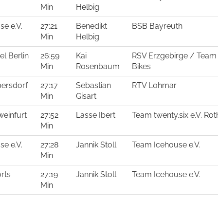
Min
Helbig
e e.V.
27:21
Benedikt
BSB Bayreuth
Min
Helbig
l Berlin
26:59
Kai
RSV Erzgebirge / Team 
Min
Rosenbaum
Bikes
persdorf
27:17
Sebastian
RTV Lohmar
Min
Gisart
einfurt
27:52
Lasse Ibert
Team twenty.six e.V. Rot
Min
e e.V.
27:28
Jannik Stoll
Team Icehouse e.V.
Min
rts
27:19
Jannik Stoll
Team Icehouse e.V.
Min