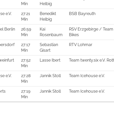
Min
Helbig
e e.V.
27:21
Benedikt
BSB Bayreuth
Min
Helbig
l Berlin
26:59
Kai
RSV Erzgebirge / Team 
Min
Rosenbaum
Bikes
persdorf
27:17
Sebastian
RTV Lohmar
Min
Gisart
einfurt
27:52
Lasse Ibert
Team twenty.six e.V. Rot
Min
e e.V.
27:28
Jannik Stoll
Team Icehouse e.V.
Min
rts
27:19
Jannik Stoll
Team Icehouse e.V.
Min