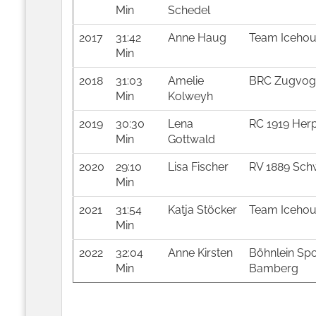
Min
Schedel
2017
31:42
Anne Haug
Team Icehous
Min
2018
31:03
Amelie
BRC Zugvoge
Min
Kolweyh
2019
30:30
Lena
RC 1919 Her
Min
Gottwald
2020
29:10
Lisa Fischer
RV 1889 Schw
Min
2021
31:54
Katja Stöcker
Team Icehous
Min
2022
32:04
Anne Kirsten
Böhnlein Spo
Min
Bamberg