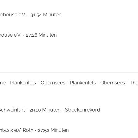
ehouse e.V. - 31:54 Minuten
house e.V. - 27:28 Minuten
me - Plankenfels - Obernsees - Plankenfels - Obernsees - T
Schweinfurt - 29:10 Minuten - Streckenrekord
ty.six e.V. Roth - 27:52 Minuten