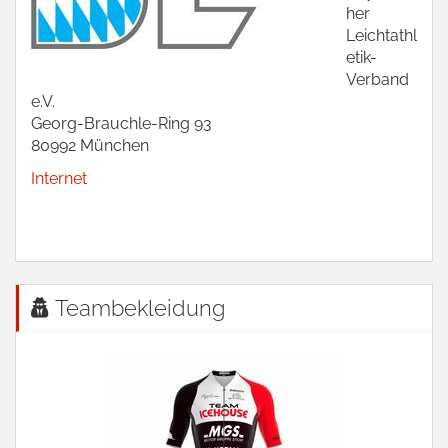
her
Leichtathl
etik-
Verband
e.V.
Georg-Brauchle-Ring 93
80992 München
Internet
Teambekleidung