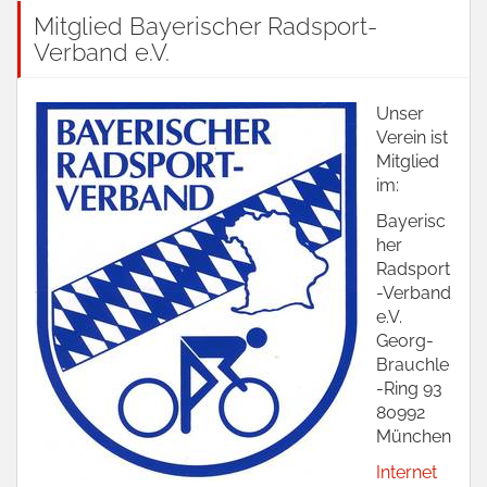
Mitglied Bayerischer Radsport-
Verband e.V.
Unser
Verein ist
Mitglied
im:
Bayerisc
her
Radsport
-Verband
e.V.
Georg-
Brauchle
-Ring 93
80992
München
Internet