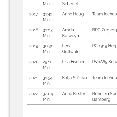
Min
Schedel
2017
31:42
Anne Haug
Team Icehous
Min
2018
31:03
Amelie
BRC Zugvoge
Min
Kolweyh
2019
30:30
Lena
RC 1919 Her
Min
Gottwald
2020
29:10
Lisa Fischer
RV 1889 Schw
Min
2021
31:54
Katja Stöcker
Team Icehous
Min
2022
32:04
Anne Kirsten
Böhnlein Spo
Min
Bamberg