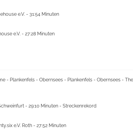
ehouse e.V. - 31:54 Minuten
house e.V. - 27:28 Minuten
me - Plankenfels - Obernsees - Plankenfels - Obernsees - T
Schweinfurt - 29:10 Minuten - Streckenrekord
ty.six e.V. Roth - 27:52 Minuten