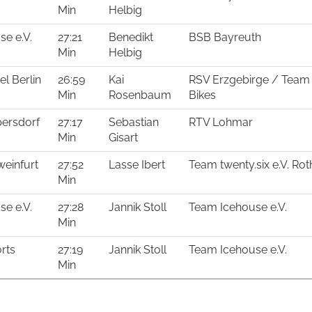
Min
Helbig
e e.V.
27:21
Benedikt
BSB Bayreuth
Min
Helbig
l Berlin
26:59
Kai
RSV Erzgebirge / Team 
Min
Rosenbaum
Bikes
persdorf
27:17
Sebastian
RTV Lohmar
Min
Gisart
einfurt
27:52
Lasse Ibert
Team twenty.six e.V. Rot
Min
e e.V.
27:28
Jannik Stoll
Team Icehouse e.V.
Min
rts
27:19
Jannik Stoll
Team Icehouse e.V.
Min